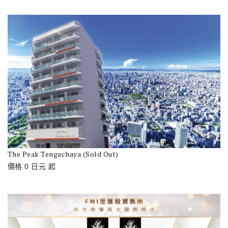
The Peak Tengachaya (Sold Out)
價格
0
日元
起