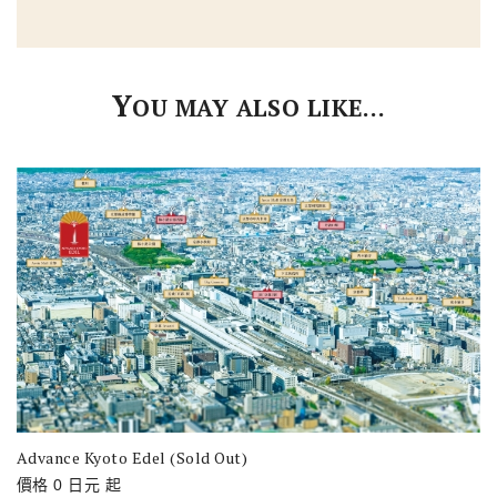
Y
OU MAY ALSO LIKE…
Advance Kyoto Edel (Sold Out)
價格
0
日元
起