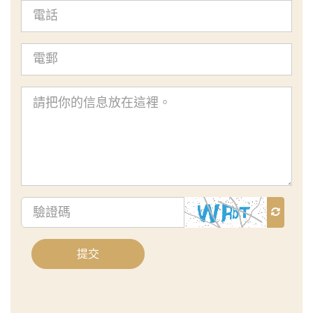
電
話
電
郵
查
詢
內
容
驗
證
碼
提交