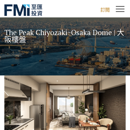
Sw
訂閱
FMI
M
Skip
to
The Peak Chiyozaki~Osaka Dome | 大
main
阪樓盤
content