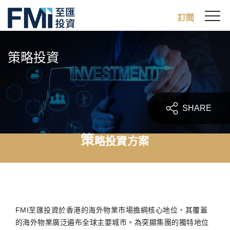
Sw
訂閱
FMI
M
Skip
to
策略投資
main
content
SHARE
策
略投資方案
FMI至匯投資於香港的海外物業市場擔綱核心地位，其覆蓋
的海外物業廣泛遍布全球主要城市。為突顯集團的獨特地位