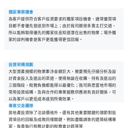
獨家專案機會
為客戶提供符合客戶投資要求的獨家項目機會，通常優質項
目都不會優先發送到市場上；由於我司跟很多賣主打交道，
所以能夠取得優先的獨家信息知道潛在出售的物業；場外獨
家的談判機會是客戶更能獲得更佳回報。
投資架構規劃
大型資產規模的物業牽涉金額巨大，需要預先仔細分析及設
計資金投入及退出的渠道，使得無論在收購、持有及退出的
三個階段，稅務負擔都能得以最優化；我司熟悉當地市場的
常用投資結構，及與合作的專業服務供應商有良好關係，可
以為客戶以更低成本達到所需效果。
專業交易團隊
房地產投資除了洽談價格外，還有其他重要關鍵的環節對投
資項目的回報及成敗同樣關鍵，例如盡職調查的建築結構專
家、負責執行稅務計劃的稅務會計師等等