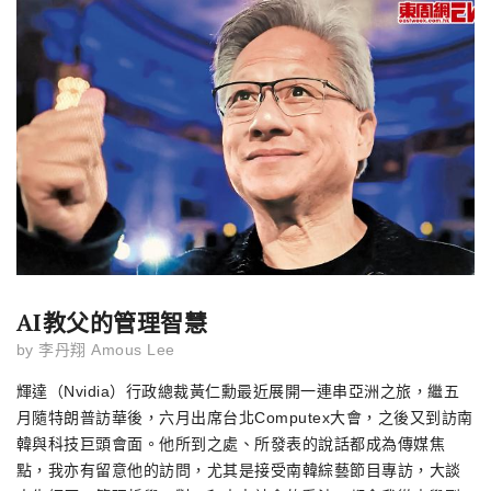
AI教父的管理智慧
by
李丹翔 Amous Lee
輝達（Nvidia）行政總裁黃仁勳最近展開一連串亞洲之旅，繼五
月隨特朗普訪華後，六月出席台北Computex大會，之後又到訪南
韓與科技巨頭會面。他所到之處、所發表的說話都成為傳媒焦
點，我亦有留意他的訪問，尤其是接受南韓綜藝節目專訪，大談