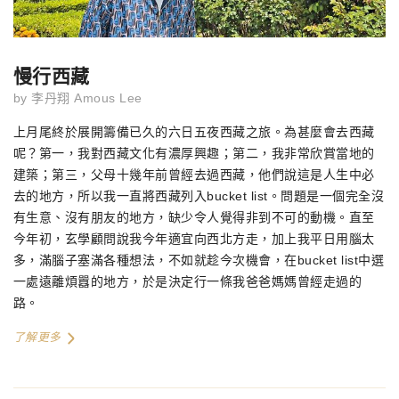
慢行西藏
by
李丹翔 Amous Lee
上月尾終於展開籌備已久的六日五夜西藏之旅。為甚麼會去西藏
呢？第一，我對西藏文化有濃厚興趣；第二，我非常欣賞當地的
建築；第三，父母十幾年前曾經去過西藏，他們說這是人生中必
去的地方，所以我一直將西藏列入bucket list。問題是一個完全沒
有生意、沒有朋友的地方，缺少令人覺得非到不可的動機。直至
今年初，玄學顧問說我今年適宜向西北方走，加上我平日用腦太
多，滿腦子塞滿各種想法，不如就趁今次機會，在bucket list中選
一處遠離煩囂的地方，於是決定行一條我爸爸媽媽曾經走過的
路。
了解更多