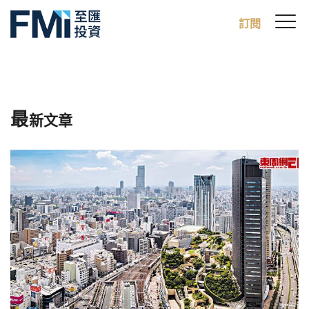
Sw
訂閱
FMI
M
Skip
to
main
content
最
新文章