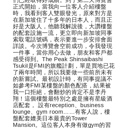
正式開始，當我向一位客人介紹樓盤
時，我看到客人雙眼發光，原來對方是
在新加坡住了十多年的日本人，而且正
好是大阪人，他聽我解說後，大讚樓盤
的配套設施一流，更立即向新加坡同事
索取電話號碼，表示要進一步安排會面
詳談。今次博覽會空前成功，令我發現
一件事，當你用心去做，朋友和客戶都
感受得到。The Peak Shinsaibashi
TsukiI是FMI的旗艦計劃，單是買地已花
了兩年時間，所以我要做一些前所未有
的新嘗試。最初設計時，有同事提議不
如參考FMI某樓盤的顏色配搭，結果被
我一口拒絕，會翻炒的肯定不是李丹
翔！這個樓盤最特別之處是擁有星級酒
店配套， 設有reception、business
lounge、gym room……有客人說，樓
盤配套媲美日本最貴的Tower
Mansion。這位客人本身有做gym的習