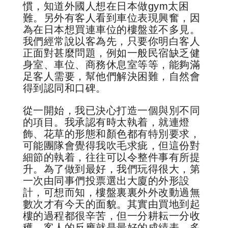
慣，知道外國人想在日本做gym太困
難。另外有客人看到車位表現興奮，因
為在日本想買連車位的樓盤並不多見。
我們經常說以客為先，只要你明白客人
正面對甚麼問題，例如一般民宿缺乏健
身室、車位、商務休息室等等，能夠滿
足客人需要，幫他們解決困難，自然會
得到認同和口碑。
從一開始，我已決心打造一個與別不同
的項目。我承認有時太執着，就連燈
飾、花草的形態和顏色都有特別要求，
可能團隊會覺得我吹毛求疵，但這份對
細節的執着，往往可以令整件事有所提
升。為了做到最好，我們玩得很大，第
一次由同事們投票選出大廈的外形設
計，可想而知，樓盤裏裏外外改動過無
數次才有今天的面貌。其實由買地到起
樓的過程都很辛苦，但一分耕耘一分收
穫，客人的反應就是最好的成績表。多