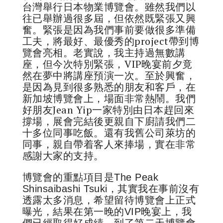
台灣舉行日本物業博覽會。雖然我們以
往已舉辦過很多屆，但依然既緊張又興
奮。緊張是因為我們事前要做很多準備
工夫，將最好、最優秀的project帶到博
覽會亮相。老實說，我主持過無數講
座，但今次特別緊張，VIP晚宴前夕竟
然在夢中將講座預演一次。至於興奮，
是因為見到很多熟悉的朋友和客戶，在
新加坡博覽會上，場面非常熱鬧。我們
好朋友Jean Yip一家特別由日本趕回來
撐場，展會完結後更親自下廚請我們二
十多位同事吃飯。還有我舊公司萊坊的
同事，親自帶着客人來捧場，實在非常
感謝大家的支持。
博覽會的重點項目是The Peak
Shinsaibashi Tsuki，其實我在事前沒有
透露太多消息，希望留待博覽會上正式
曝光，結果在第一晚的VIP晚宴上，我
們已經取得好成績。到了第二天博覽會