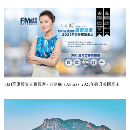
FMI至匯投資真實買家 - 方健儀（Akina）2021年榮升英國業主