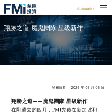
Sw
Subscribe
FMI
M
Skip
to
翔勝之道-魔鬼團隊 星級新作
main
content
發布日期：
2026 年 05 月 05 日
翔勝之道——魔鬼團隊 星級新作
在剛過去的四月，FMI先後在新加坡和