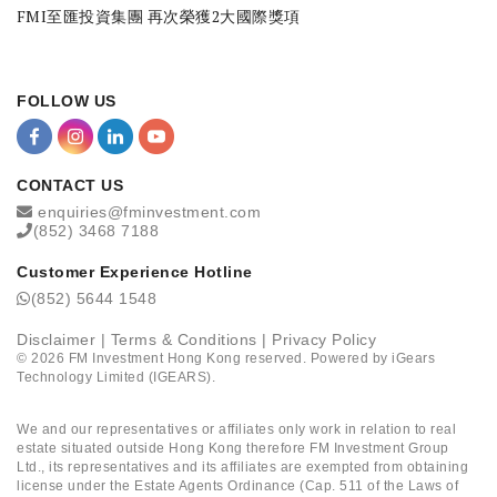
FMI至匯投資集團 再次榮獲2大國際獎項
FOLLOW US
CONTACT US
enquiries@fminvestment.com
(852) 3468 7188
Customer Experience Hotline
(852) 5644 1548
Disclaimer
|
Terms & Conditions
|
Privacy Policy
©
2026
FM Investment Hong Kong reserved. Powered by
iGears
Technology Limited (IGEARS)
.
We and our representatives or affiliates only work in relation to real
estate situated outside Hong Kong therefore FM Investment Group
Ltd., its representatives and its affiliates are exempted from obtaining
license under the Estate Agents Ordinance (Cap. 511 of the Laws of