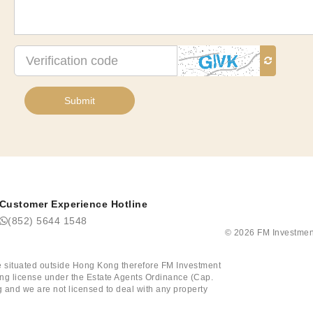
Verification
code
Submit
Customer Experience Hotline
(852) 5644 1548
©
2026
FM Investmen
tate situated outside Hong Kong therefore FM Investment
ining license under the Estate Agents Ordinance (Cap.
 and we are not licensed to deal with any property