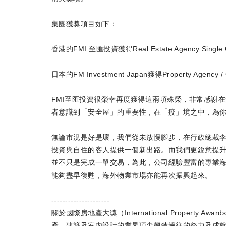
集團獲獎項目如下：
香港的FMI 至匯投資獲得Real Estate Agency Singl
日本的FM Investment Japan獲得Property Agency 
FMI至匯投資很榮幸再度獲得這兩項殊榮，非常感謝
者意識到「安全屋」的重要性，在「疫」境之中，為
無論市況是好是壞，我們從未放慢腳步，在行政總裁李
投資與自住的客人提供一個新出路。而我們更銳意提
並不只是完成一單交易，為此，公司經驗豐富的專業海
能夠盡早復甦，海外物業市場亦能再次振興起來。
---------------------
關於國際房地產大獎（International Property 
產、建築及室內設計的業界頂尖翹楚過往的努力及成