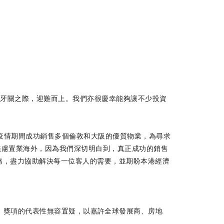
緊牙關之際，迎難而上。我們亦很慶幸能夠讓不少投資
年疫情期間成功銷售多個倫敦和大阪的優質物業，為尋求
無慮置業海外，因為我們深切明白到，真正成功的銷售
務，盡力協助解決每一位客人的需要，並期盼本港經濟
s）已舉辦了28年，獎項的代表性無容置疑，以嘉許全球發展商、房地