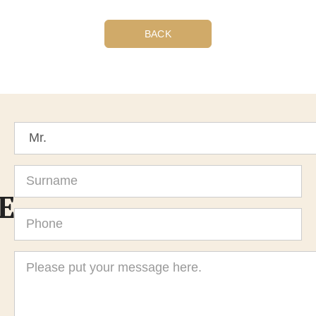
BACK
Title
Surname
E
Phone
Message