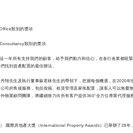
e Office類別的獎項
/ Consultancy類別的獎項
在這一年所有支持我們的顧客，給予我們動力和信心，在各行各業都咬
你們找到資產配置的最佳辦法。
丹翔先生及執行董事蘇君林先生的帶領下，把握每個機遇，在2020
升公司的售後服務，包括按揭、租賃管理及家俬配置，讓客人可以無憂
外物業顧問團隊，將繼續致力向所有客戶提供360°全方位專業代理服
Awards） 國際房地產大獎（International Property Award
就。