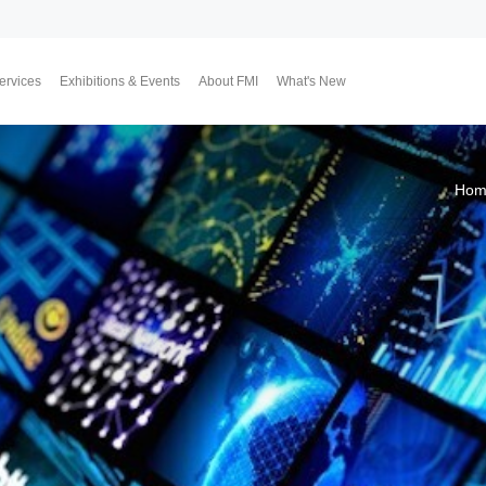
ervices
Exhibitions & Events
About FMI
What's New
Upcoming Exhibitions
Event Highlights
Why FMI
Our CEO & COO
Our Consultant Team
The Finest Moment
Contact Us
Join Us
Market News
FMI Blog
FMI Channel
FMI Japan
Membership Progra
Member Activities
Investment
翔勝之道
Lifestyle
Hom