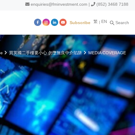
enquiries@fminvestment.com
|
(852) 3468 7188
繁
EN
Subscribe
Search
m
e
買英國二手樓要小心 勿墮無良中介陷阱
MEDIA COVERAGE