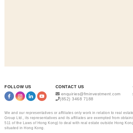
FOLLOW US
CONTACT US
enquiries@fminvestment.com
(852) 3468 7188
We and our representatives or affiliates only work in relation to real es
Group Ltd., its representatives and its affiliates are exempted from obta
511 of the Laws of Hong Kong) to deal with real estate outside Hong Kong
situated in Hong Kong.