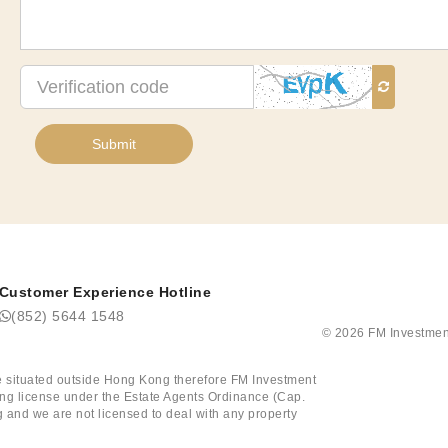
Verification
code
Submit
Customer Experience Hotline
(852) 5644 1548
©
2026
FM Investmen
tate situated outside Hong Kong therefore FM Investment
ining license under the Estate Agents Ordinance (Cap.
 and we are not licensed to deal with any property