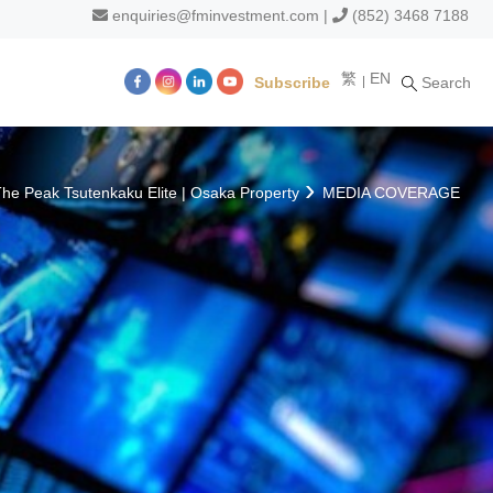
enquiries@fminvestment.com
|
(852) 3468 7188
繁
EN
Subscribe
Search
m
he Peak Tsutenkaku Elite | Osaka Property
MEDIA COVERAGE