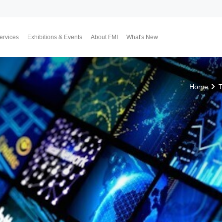
ervices
Exhibitions & Events
About FMI
What's New
Upcoming Exhibitions
Event Highlights
Why FMI
Our CEO & COO
Our Consultant Team
The Finest Moment
Contact Us
Join Us
Market News
FMI Blog
FMI Channel
FMI Japan
Membership Progra
Member Activities
Investment
翔勝之道
Lifestyle
Home
T