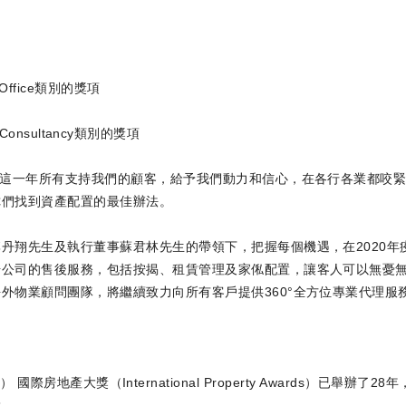
e Office類別的獎項
/ Consultancy類別的獎項
在這一年所有支持我們的顧客，給予我們動力和信心，在各行各業都咬
你們找到資產配置的最佳辦法。
丹翔先生及執行董事蘇君林先生的帶領下，把握每個機遇，在2020
升公司的售後服務，包括按揭、租賃管理及家俬配置，讓客人可以無憂
外物業顧問團隊，將繼續致力向所有客戶提供360°全方位專業代理服
Awards） 國際房地產大獎（International Property Award
就。