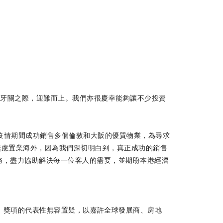
緊牙關之際，迎難而上。我們亦很慶幸能夠讓不少投資
年疫情期間成功銷售多個倫敦和大阪的優質物業，為尋求
無慮置業海外，因為我們深切明白到，真正成功的銷售
務，盡力協助解決每一位客人的需要，並期盼本港經濟
s）已舉辦了28年，獎項的代表性無容置疑，以嘉許全球發展商、房地