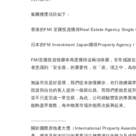
集團獲獎項目如下：
香港的FMI 至匯投資獲得Real Estate Agency Singl
日本的FM Investment Japan獲得Property Agency 
FMI至匯投資很榮幸再度獲得這兩項殊榮，非常感謝
者意識到「安全屋」的重要性，在「疫」境之中，為
無論市況是好是壞，我們從未放慢腳步，在行政總裁李
投資與自住的客人提供一個新出路。而我們更銳意提
並不只是完成一單交易，為此，公司經驗豐富的專業海
能夠盡早復甦，海外物業市場亦能再次振興起來。
---------------------
關於國際房地產大獎（International Property 
產、建築及室內設計的業界頂尖翹楚過往的努力及成