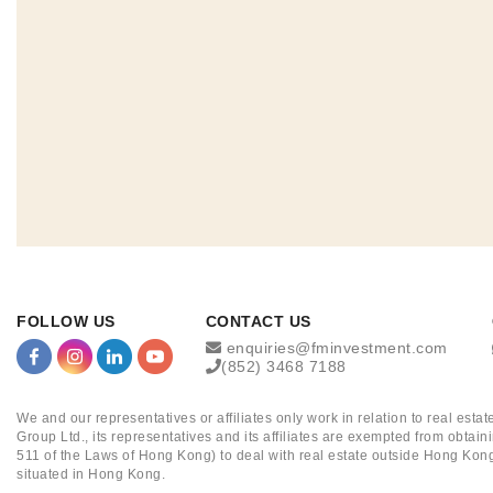
FOLLOW US
CONTACT US
enquiries@fminvestment.com
(852) 3468 7188
We and our representatives or affiliates only work in relation to real es
Group Ltd., its representatives and its affiliates are exempted from obta
511 of the Laws of Hong Kong) to deal with real estate outside Hong Kong
situated in Hong Kong.