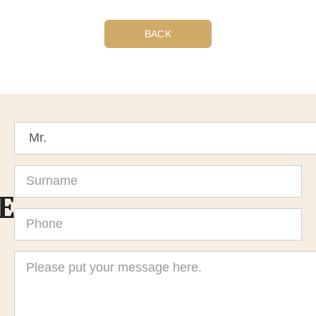
BACK
Title
Surname
E
Phone
Message