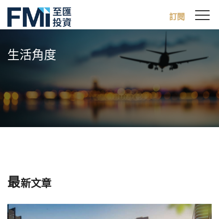
Sw
訂閱
FMI
M
Skip
to
生活角度
main
content
最
新文章