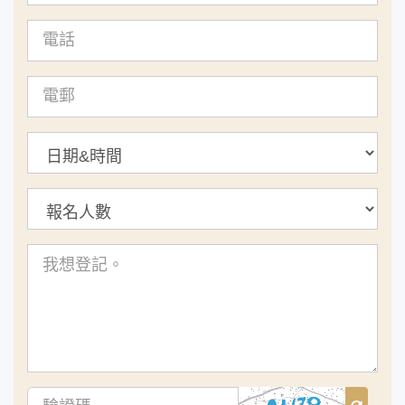
電
話
電
郵
查
詢
內
容
驗