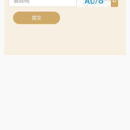
證
碼
提交