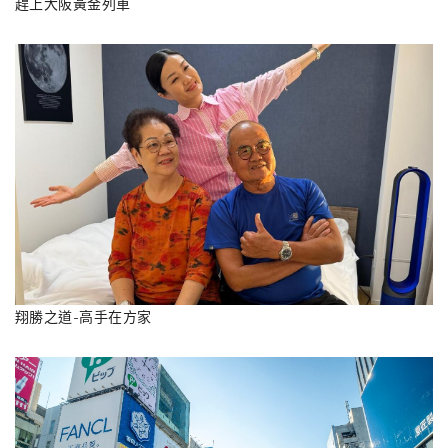
趕上大阪黃金列車
翔勝之道-高手在方家