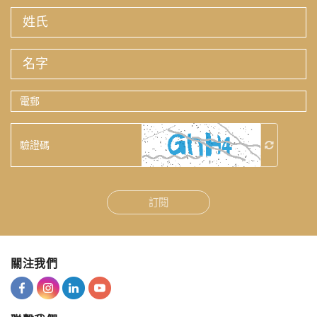
姓
氏
名
字
電
郵
驗
證
碼
訂閱
關注我們