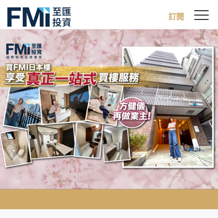
Sw
訂閱
FMI
M
Skip
to
main
content