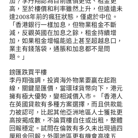
加﹖李丹翔認為目前匯價更低、租金更
高，至於樓價和利率雖然上升，但遠遠未
達2008年前的瘋狂狀態，僅處於中位。
「香港銀行一樣加息，但物業租金不斷
減，反觀英國在加息之餘，租金持續增
加，如果租金增幅能追上甚至超越息口，
業主有錢落袋，通脹和加息都不是問
題。」
鎊匯跌買平樓
李丹翔強調，投資海外物業要贏在起跑
線，關鍵是匯價，當環球貨幣向下，港元
擁有極大優勢，變相減價入市。「香港人
在英國貸款有多種方案選擇，而且供款能
力被認可，比起其他亞洲地區人士獲批更
高按揭成數，不論買樓自住或出租，整體
回報穩定。試問在倫敦有多久未出現過四
厘租金回報﹖外圍地區更有機會高達五