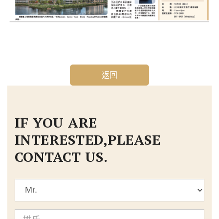
返回
IF YOU ARE
INTERESTED,PLEASE
CONTACT US.
標
題
姓