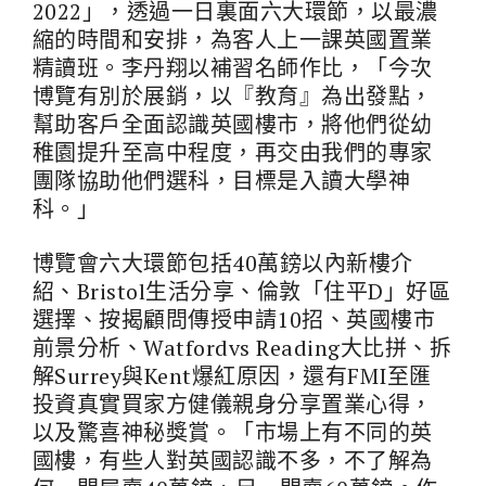
2022」，透過一日裏面六大環節，以最濃
縮的時間和安排，為客人上一課英國置業
精讀班。李丹翔以補習名師作比，「今次
博覽有別於展銷，以『教育』為出發點，
幫助客戶全面認識英國樓市，將他們從幼
稚園提升至高中程度，再交由我們的專家
團隊協助他們選科，目標是入讀大學神
科。」
博覽會六大環節包括40萬鎊以內新樓介
紹、Bristol生活分享、倫敦「住平D」好區
選擇、按揭顧問傳授申請10招、英國樓市
前景分析、Watfordvs Reading大比拼、拆
解Surrey與Kent爆紅原因，還有FMI至匯
投資真實買家方健儀親身分享置業心得，
以及驚喜神秘獎賞。「市場上有不同的英
國樓，有些人對英國認識不多，不了解為