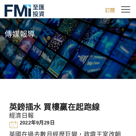
Sw
訂閱
FMI
M
Skip
to
傳媒報導
main
content
英鎊插水 買樓贏在起跑線
經濟日報
2022年9月29日
英國在過去數月經歷巨變，政壇王室改朝