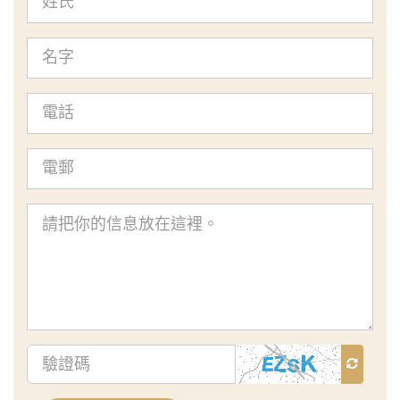
氏
名
字
電
話
電
郵
查
詢
內
容
驗
證
碼