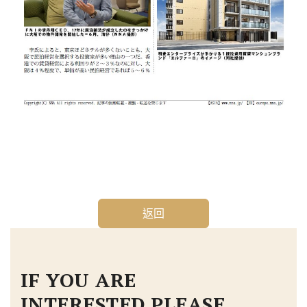
返回
IF YOU ARE
INTERESTED,PLEASE