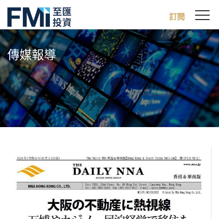
Sw
訂閱
FMI
M
Skip
to
傳媒報導
main
content