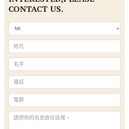
CONTACT US.
標
題
姓
氏
名
字
電
話
電
郵
查
詢
內