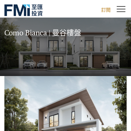
Sw
訂閱
FMI
M
Skip
to
Como Bianca | 曼谷樓盤
main
content