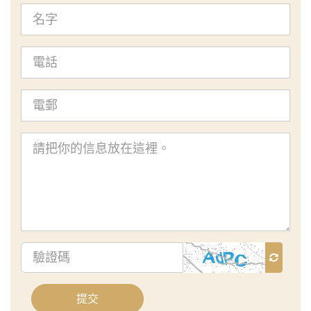
名
字
電
話
電
郵
查
詢
內
容
驗
證
碼
提交