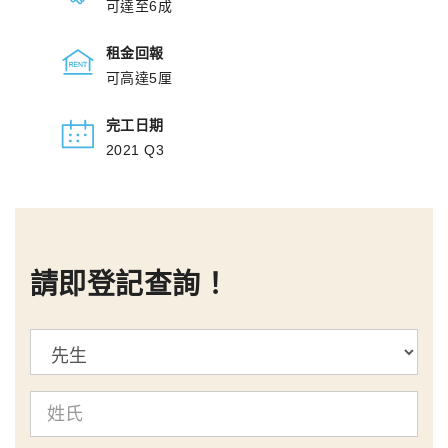
可達至6成
租金回報
可高達5厘
完工日期
2021 Q3
請即登記查詢！
標
題
姓
氏