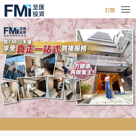
Sw
訂閱
FMI
M
Skip
to
main
content