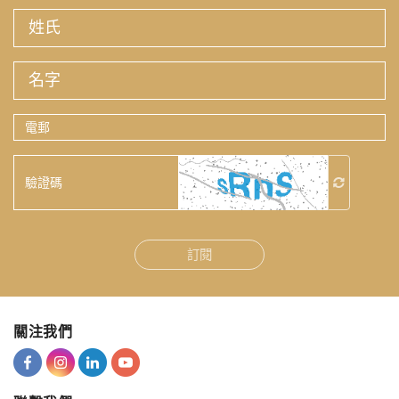
姓
氏
名
字
電
郵
驗
證
碼
訂閱
關注我們