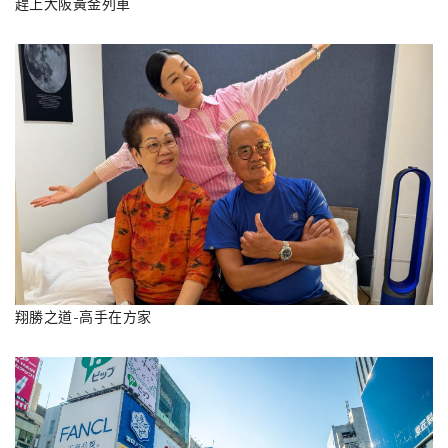
趕上大阪黃金列車
翔勝之道-高手在方家