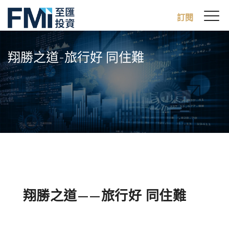
Sw
訂閱
FMI
M
Skip
to
翔勝之道-旅行好 同住難
main
content
翔勝之道——旅行好 同住難