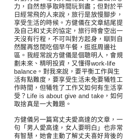
力，自然想爭取時間玩到盡；但對於平
日經常飛的人來說，旅行是放慢腳步，
享受生活的時候。方健儀在文章結尾提
及自己和丈夫的協定，旅行時會空出一
天沒有行程，不可叫對方起身，瞓到自
然醒再悠閒吃個早午餐，逛逛周邊社
區。我經常說方健儀是個聰明人，會規
劃未來、精明投資，又懂得work-life
balance。對我來說，要平衡工作與生
活有點難度，要享受生活未免要犧牲工
作時間，但犧牲了工作又如何有生活享
受？Life is about give and take，如何
取捨真是一大難題。
方健儀另一篇寫丈夫愛高達的文章，一
句「男人愛高達，女人要明白」也非常
有智慧，她會主動了解丈夫喜好背後的