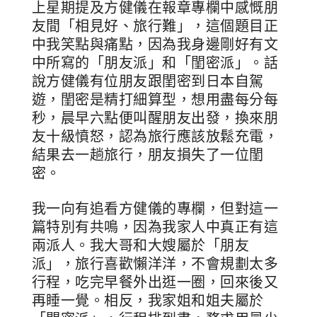
上星期提及方健儀在報章專欄中感慨朋
友間「相見好、旅行難」，這個題目正
中我笑點與痛點，因為我身邊剛好有文
中所寫的「朋友派」和「閨密派」。話
說方健儀有位朋友跟閨密到日本自駕
遊，閨密是精打細算型，想用盡每分每
秒，晨早六點便叫醒朋友出發，換來朋
友十級憤怒，認為旅行應該放鬆充電，
結果去一趟旅行，朋友損失了一位閨
密。
我一向有追看方健儀的專欄，但對這一
篇特別有共鳴，因為我家人中真正有這
兩派人。我大哥和大嫂屬於「朋友
派」，旅行喜歡懶洋洋，不會規劃太多
行程，吃完早餐外出逛一圈，回來後又
再睡一覺。相反，我家姐和姐夫屬於