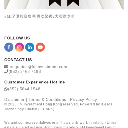
FMI至匯投資集團 再次榮獲2大國際獎項
FOLLOW US
CONTACT US
enquiries@fminvestment.com
(852) 3468 7188
Customer Experience Hotline
(852) 5644 1548
Disclaimer
|
Terms & Conditions
|
Privacy Policy
©
2026
FM Investment Hong Kong reserved. Powered by
iGears
Technology Limited (IGEARS)
.
We and our representatives or affiliates only work in relation to real
estate situated outside Hong Kong therefore FM Investment Group