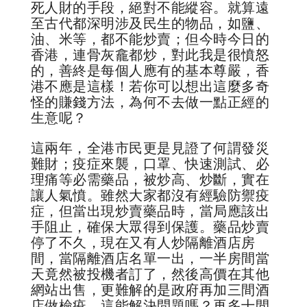
死人財的手段，絕對不能縱容。就算遠
至古代都深明涉及民生的物品，如鹽、
油、米等，都不能炒賣；但今時今日的
香港，連骨灰龕都炒，對此我是很憤怒
的，善終是每個人應有的基本尊嚴，香
港不應是這樣！若你可以想出這麼多奇
怪的賺錢方法，為何不去做一點正經的
生意呢？
這兩年，全港市民更是見證了何謂發災
難財；疫症來襲，口罩、快速測試、必
理痛等必需藥品，被炒高、炒斷，實在
讓人氣憤。雖然大家都沒有經驗防禦疫
症，但當出現炒賣藥品時，當局應該出
手阻止，確保大眾得到保護。藥品炒賣
停了不久，現在又有人炒隔離酒店房
間，當隔離酒店名單一出，一半房間當
天竟然被投機者訂了，然後高價在其他
網站出售，更難解的是政府再加三間酒
店做檢疫，這能解決問題嗎？再多十間