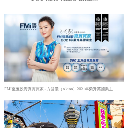
FMI至匯投資真實買家 - 方健儀（Akina）2021年榮升英國業主