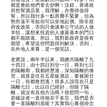
都是會給他們拿去炒啊！沒錯，香港政
府想幫酒店業，我理解，亦覺得值得
幫，所以我付多一點房費不緊要，但為
勢所逼不等如你可以坐地起價。除非政
府改政策，否則只會讓奉公守法的人做
羊牯，讓想來投資的人連最基本的門口
都不能踏進。所以，我對新政府是很有
期望，希望這些問題得到解決，否則，
在外地人來看，是一個笑話。
老實說，兩年半以來，我總共隔離了九
十四日，由十四日到廿一日，再到七日
的隔離期，我都經歷過，深知隔離的痛
苦，就算是住在五星級酒店，要被困廿
一日，你都會想逃！很多人說現在只是
隔離七日，比以往已經好，但除了隔
離，就沒有其他方法嗎？很想問一句，
若確診者一直徘徊在千多宗，我們是否
要一直隔離到底呢？其實我心裏很掛念