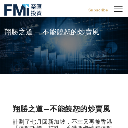
Sw
Subscribe
FMI
M
Skip
to
翔勝之道 — 不能饒恕的炒賣風
main
content
翔勝之道—不能饒恕的炒賣風
計劃了七月回新加坡，不幸又再被香港