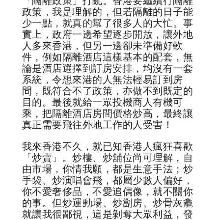
「隔離政策」打亂。香港要繼續行隔離
政策，我是理解的，但若隔離的日子能
少一點，就真的幫了很多人的大忙。事
實上，政府一邊希望逐步開放，讓外地
人多來香港，但另一邊卻未準備好軟
件，例如隔離酒店這樣基本的配套，無
論是酒店選擇到訂房安排，均沒有一套
系統，令想來港的人無法輕易訂到房
間，既符合不了政策，亦做不到既定的
目的。最後就給一眾投機商人有機可
乘，把隔離酒店房間價格炒高，最終讓
真正需要飛往外地工作的人受害！
我來香港不久，就已知香港人瘋狂喜歡
「炒賣」。炒樓、炒舖位尚可理解，自
由市場，你情我願，都是生意手法；炒
手袋、炒演唱會飛，都屬少數人偏好，
你不愛奢侈品，不愛追偶像，就不關你
的事。但炒運動場、炒劏房、炒骨灰龕
就讓我很鄙視，這是剝奪大眾利益，發