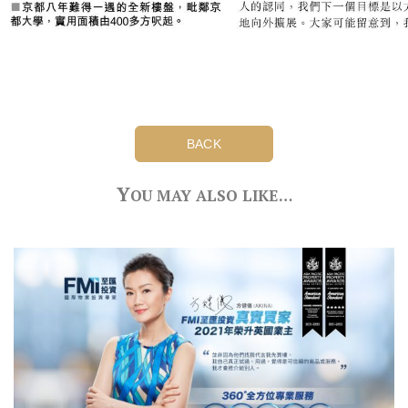
BACK
Y
OU MAY ALSO LIKE…