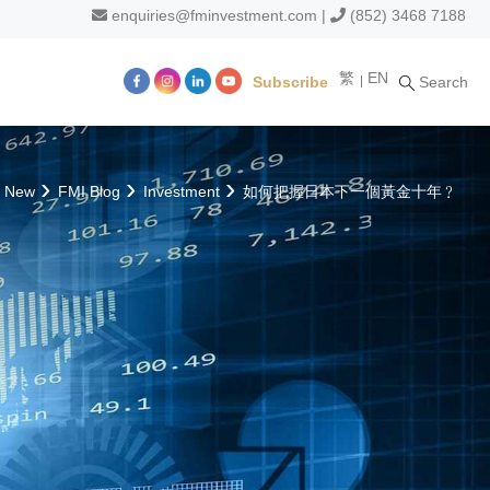
enquiries@fminvestment.com
|
(852) 3468 7188
繁
EN
Subscribe
Search
m
s New
FMI Blog
Investment
如何把握日本下一個黃金十年﹖