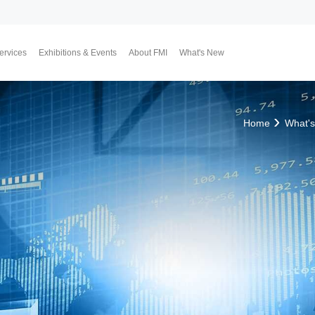
ervices
Exhibitions & Events
About FMI
What's New
Upcoming Exhibitions
Event Highlights
Why FMI
Our CEO & COO
Our Consultant Team
The Finest Moment
Contact Us
Join Us
Market News
FMI Blog
FMI Channel
FMI Japan
Membership Progra
Member Activities
Investment
翔勝之道
Lifestyle
Home
What'