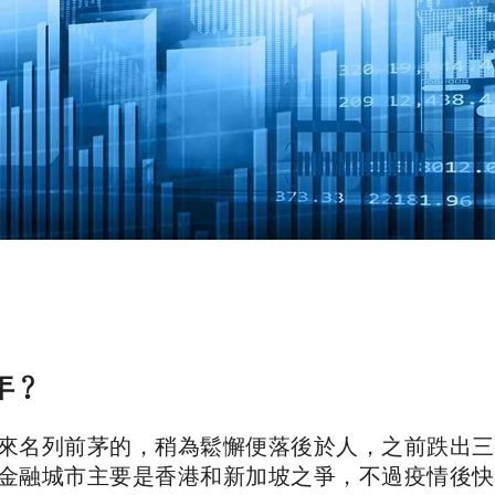
年﹖
來名列前茅的，稍為鬆懈便落後於人，之前跌出三
金融城市主要是香港和新加坡之爭，不過疫情後快