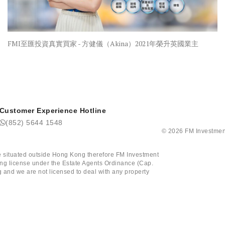
FMI至匯投資真實買家 - 方健儀（Akina）2021年榮升英國業主
Customer Experience Hotline
(852) 5644 1548
©
2026
FM Investmen
tate situated outside Hong Kong therefore FM Investment
ining license under the Estate Agents Ordinance (Cap.
 and we are not licensed to deal with any property