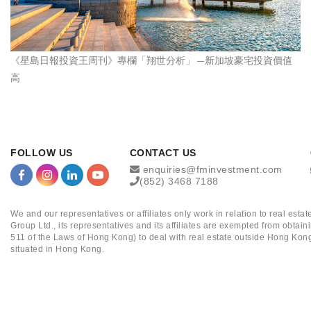
《星島日報投資王周刊》專欄「翔世分析」 —新加坡豪宅投資價值
高
FOLLOW US
CONTACT US
enquiries@fminvestment.com
(852) 3468 7188
We and our representatives or affiliates only work in relation to real es
Group Ltd., its representatives and its affiliates are exempted from obta
511 of the Laws of Hong Kong) to deal with real estate outside Hong Kong
situated in Hong Kong.