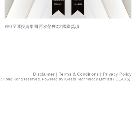
FMI至匯投資集團 再次榮獲2大國際獎項
Disclaimer
|
Terms & Conditions
|
Privacy Policy
t Hong Kong reserved. Powered by
iGears Technology Limited (IGEARS)
.