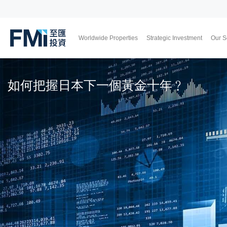
Worldwide Properties
Strategic Investment
Our S
FMI
Japan
UK
Thailand
Malaysia
Skip
to
如何把握日本下一個黃金十年﹖
main
content