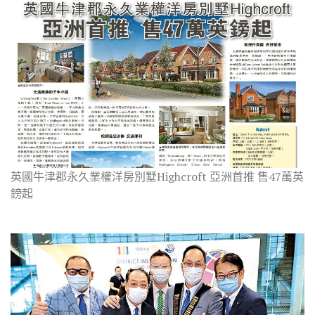
英國牛津郡永久業權洋房別墅Highcroft 亞洲首推 售47萬英
鎊起