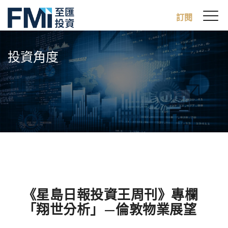
Sw
訂閱
FMI
M
Skip
to
投資角度
main
content
《星島日報投資王周刊》專欄
「翔世分析」—倫敦物業展望