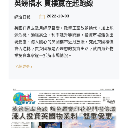
英鎊插水 買樓贏在起跑線
2022-10-03
經濟日報
英國在過去數月經歷巨變，政壇王室改朝換代，加上能
源危機、通脹高企、利率飆升等問題，投資市場難免出
現憂慮。港人關心的英國樓市近月放緩，究竟英國樓價
會否逆轉﹖買英國樓是否理想的投資出路﹖就由海外物
業投資專家逐一拆解市場情況。
了解更多