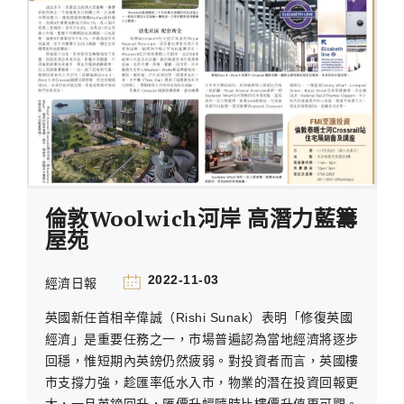
倫敦Woolwich河岸 高潛力藍籌
屋苑
2022-11-03
經濟日報
英國新任首相辛偉誠（Rishi Sunak）表明「修復英國
經濟」是重要任務之一，市場普遍認為當地經濟將逐步
回穩，惟短期內英鎊仍然疲弱。對投資者而言，英國樓
市支撐力強，趁匯率低水入市，物業的潛在投資回報更
大，一旦英鎊回升，匯價升幅隨時比樓價升值更可觀。