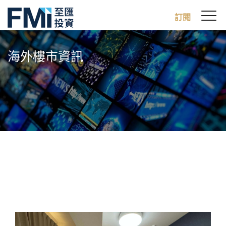
Sw
訂閱
FMI
M
Skip
to
海外樓市資訊
main
content