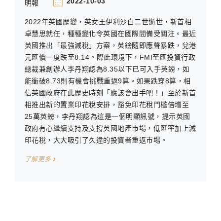
2022-10-03
明報
2022年英國歷變，英女王伊利沙白二世逝世，新首相
卓慧思就任，種種變化令英國在國際間備受關注。最近
英國推出「最強減稅」方案，英鎊隨即應聲暴跌，兌港
元匯價一度跌至8.14。際此環境下，FMI至匯投資行政
總裁兼創辦人李丹翔認為8.35以下已可入手英鎊，如
能衝破8.73則有機會挑戰重返9算。如果跌穿8算，相
信英國政府在此歷史時刻「應該會出手吧！」至於新首
相推出新的置業印花稅安排，豁免印花稅門檻倍增至
25萬英鎊，李丹翔認為這是一個明顯訊號，提示英國
政府有心繼續支持及支撐英國地產市場，低匯率加上減
印花稅，大大吸引了久違的投資者重返市場。
了解更多