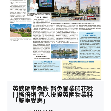
英鎊匯率急跌 豁免置業印花稅
門檻倍增 港人投資英國物業料
「雙重受惠」