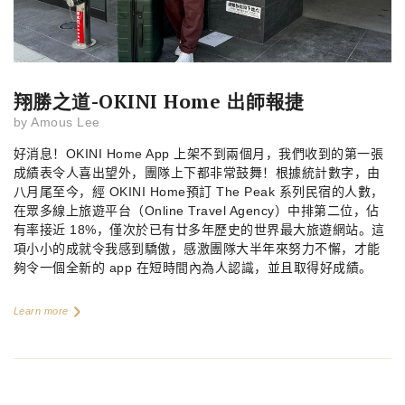
翔勝之道-OKINI Home 出師報捷
by
Amous Lee
好消息！
OKINI Home App
上架不到兩個月，我們收到的第一張
成績表令人喜出望外，團隊上下都非常鼓舞！根據統計數字，由
八月尾至今，經
OKINI Home
預訂
The Peak
系列民宿的人數，
在眾多線上旅遊平台（
Online Travel Agency
）中排第二位，佔
有率接近
18%
，僅次於已有廿多年歷史的世界最大旅遊網站。這
項小小的成就令我感到驕傲，感激團隊大半年來努力不懈，才能
夠令一個全
新的
app
在短時間內為人認識，並且取得好成績。
Learn more