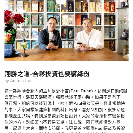
翔勝之道-合夥投資也要講緣份
by
Amous Lee
這一期翔勝合夥人的主角是鄧小宙
(Paul Dunn)
，訪問是在他的辦
公室進行，邊聊天邊喝酒，轉眼就談了兩小時，如果不是有下一
個行程，相信可以談到晚上，哈！跟
Paul
哥談天是一件非常愉快
的事，大家同樣讀建築相關的科目出身，喜好又相投，很多話題
都能產生共鳴，特別是當談到項目設計，大家的看法都有很多相
似的地方，對細節也不輕易妥協，往往說一兩句就能懂對方意
思，感覺非常爽。而這次訪問，我更是首次聽到
Paul
哥談及投資