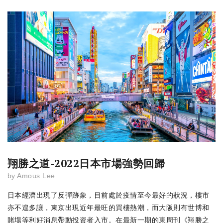
翔勝之道-2022日本市場強勢回歸
by
Amous Lee
日本經濟出現了反彈跡象，目前處於疫情至今最好的狀況，樓市
亦不遑多讓，東京出現近年最旺的買樓熱潮，而大阪則有世博和
賭場等利好消息帶動投資者入市。在最新一期的東周刊《翔勝之