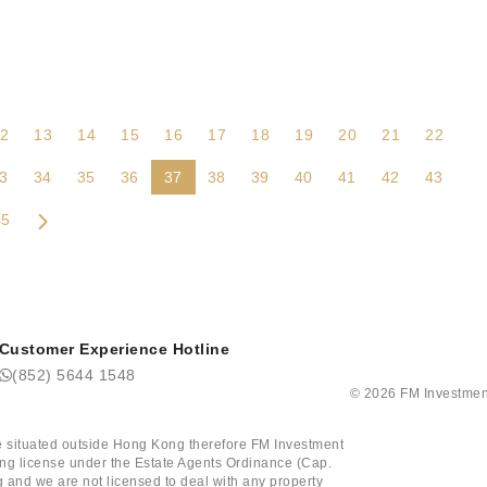
2
13
14
15
16
17
18
19
20
21
22
3
34
35
36
37
38
39
40
41
42
43
45
Customer Experience Hotline
(852) 5644 1548
©
2026
FM Investmen
tate situated outside Hong Kong therefore FM Investment
ining license under the Estate Agents Ordinance (Cap.
 and we are not licensed to deal with any property