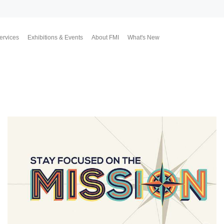
ervices
Exhibitions & Events
About FMI
What's New
Upcoming Exhibitions
Event Highlights
Why FMI
Our CEO & COO
Our Consultant Team
The Finest Moment
Contact Us
Join Us
Market News
FMI Blog
FMI Channel
FMI Japan
Membership Progra
Member Activities
Investment
翔勝之道
Lifestyle