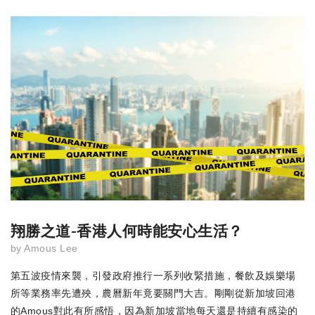
翔勝之道-香港人何時能安心生活？
by
Amous Lee
第五波疫情來襲，引發政府推行一系列收緊措施，餐飲及娛樂場
所等業務率先遭殃，農曆新年竟要關門大吉。剛剛從新加坡回港
的Amous對此有所感悟，因為新加坡當地每天還是持續有感染的