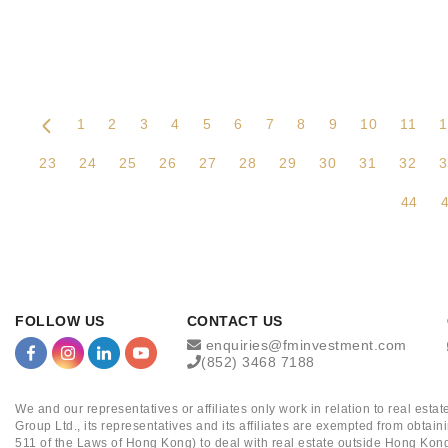
1
2
3
4
5
6
7
8
9
10
11
1
23
24
25
26
27
28
29
30
31
32
3
44
FOLLOW US
CONTACT US
enquiries@fminvestment.com
(852) 3468 7188
We and our representatives or affiliates only work in relation to real es
Group Ltd., its representatives and its affiliates are exempted from obta
511 of the Laws of Hong Kong) to deal with real estate outside Hong Kong