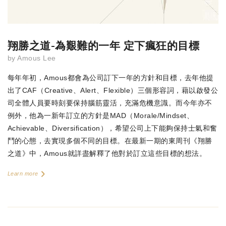
翔勝之道-為艱難的一年 定下瘋狂的目標
by
Amous Lee
每年年初，Amous都會為公司訂下一年的方針和目標，去年他提
出了CAF（Creative、Alert、Flexible）三個形容詞，藉以啟發公
司全體人員要時刻要保持腦筋靈活，充滿危機意識。而今年亦不
例外，他為一新年訂立的方針是MAD（Morale/Mindset、
Achievable、Diversification），希望公司上下能夠保持士氣和奮
鬥的心態，去實現多個不同的目標。在最新一期的東周刊《翔勝
之道》中，Amous就詳盡解釋了他對於訂立這些目標的想法。
Learn more