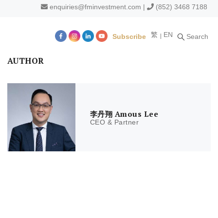
enquiries@fminvestment.com
|
(852) 3468 7188
繁
EN
Subscribe
Search
m
AUTHOR
李丹翔 Amous Lee
CEO & Partner