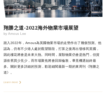
翔勝之道-2022海外物業市場展望
by
Amous Lee
踏入2022年，Amous為英國物業市場的走勢作出了幾個預測。他
認為，仍有不少港人處於觀望階段，打算之後再出發移民英國，
因此樓花將會是未來大熱。同時間，屋類物業仍會是熱門，但貨
源依舊買少見少，而市場聚焦將會回歸倫敦，畢竟機遇始終最
多。關於更多詳細的預測，歡迎細閱最新一期的東周刊《翔勝之
道》。
Learn more