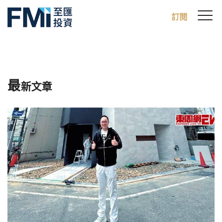
Sw
訂閱
FMI
M
Skip
to
main
content
最
新文章