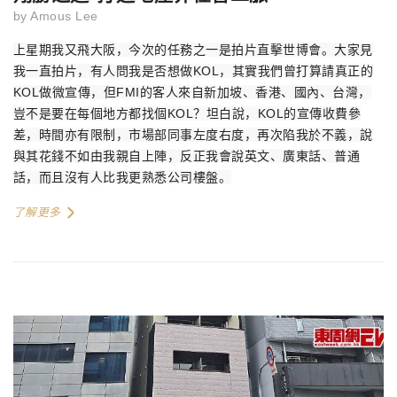
by
Amous Lee
上星期我又飛大阪，今次的任務之一是拍片直擊世博會。大家見
我一直拍片，有人問我是否想做
KOL
，其實我們曾打算請真正的
KOL
做微宣傳，但
FMI
的客人來自新加坡、香港、國內、台灣，
豈不是要在每個地方都找個
KOL
？坦白說，
KOL
的宣傳收費參
差，時間亦有限制，市場部同事左度右度，再次陷我於不義，說
與其花錢不如由我親自上陣，反正我會說英文、廣東話、普通
話，而且沒有人比我更熟悉公司樓盤。
了解更多