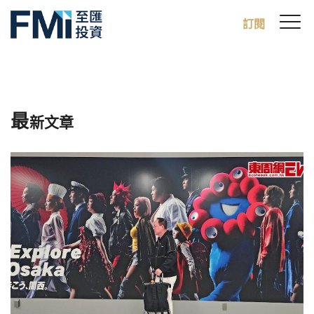
Sw
訂閱
FMI
M
Skip
to
main
content
最
新文章