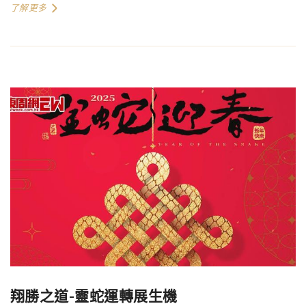
了解更多
翔勝之道-靈蛇運轉展生機