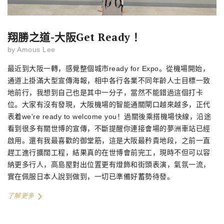
翔勝之道-大阪Get Ready！
by
Amous Lee
最近到大阪一轉，感覺整個城市
ready for Expo
。從機場開始，
通道上掛滿大型宣傳海報，相中各行各業不同年齡人士目標一致
地前行，我想到自己也是其中一分子，當然不能錯過這個打卡
位。大家有沒有發現，大阪機場的智能通關閘口越來越多，正代
表着
we're ready to welcome you
！過關後乘搭機場快線，沿途
看到很多有關世博的宣傳，不斷提醒你連接會場的夢洲車站已經
啟用。還有我最喜歡的御堂筋，這是大阪最矜貴地段，之前一直
趕工進行擴闊工程，結果真的在世博會前完工，現時不但可以容
納更多行人，高島屋對出位置更有燈飾和街頭表演，氣氛一流，
實在佩服日本人說到做到，一切已準備好蓄勢待發。
了解更多