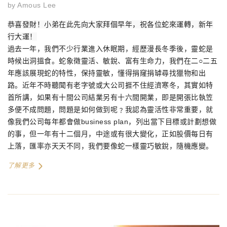
by
Amous Lee
恭喜發財！小弟在此先向大家拜個早年，祝各位蛇來運轉，新年
行大運！
過去一年，我們不少行業進入休眠期，經歷漫長冬季後，靈蛇是
時候出洞搵食。蛇象徵靈活、敏銳、富有生命力，我們在二
○
二五
年應該展現蛇的特性，保持靈敏，懂得捐窿捐罅尋找獵物和出
路。近年不時聽聞有老字號或大公司捱不住經濟寒冬，其實如特
首所講，如果有十間公司結業另有十六間開業，即是開張比執笠
多便不成問題，問題是如何做到呢﹖我認為靈活性非常重要，就
像我們公司每年都會做
business plan
，列出當下目標或計劃想做
的事，但一年有十二個月，中途或有很大變化，正如股價每日有
上落，匯率亦天天不同，我們要像蛇一樣靈巧敏銳，隨機應變。
了解更多