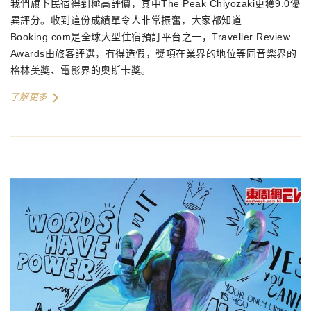
我們旗下民宿得到極高評價，其中
The Peak Chiyozaki
更獲
9.0
優
異評分。收到這份成績單令人非常振奮，大家都知道
Booking.com
是全球大型住宿預訂平台之一，
Traveller Review
Awards
由旅客評選，冇得造假，獎項在業界的地位等同音樂界的
格林美獎、電影界的奧斯卡獎。
了解更多