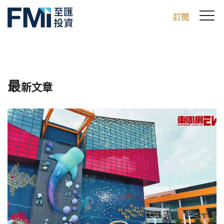
Sw
訂閱
FMI
M
Skip
to
main
content
最
新文章