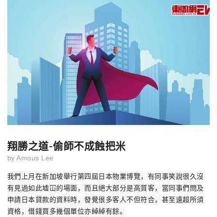
翔勝之道-偷師不成蝕把米
by
Amous Lee
我們上月在新加坡舉行第四屆日本物業博覽，有同事笑說很久沒
有見過如此墟冚的場面，而且絕大部分是高質客，當同事們問及
申請日本貸款的資料時，發覺很多客人不但符合，甚至遠超所須
資格，借錢買多幾個單位亦綽綽有餘。