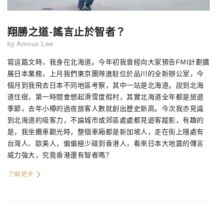
翔勝之道-謠言止於智者？
by
Amous Lee
寫這篇文時，我身在北海道。今年初我曾經向大家預告
FMI
計劃擴
展日本業務，上月我們東京團隊進駐位於品川的全新辦公室，今
個月到我飛去日本不同地區考察，其中一站是北海道。說到北海
道住宿，第一時間會想起滑雪度假村，其實北海道全年都是旅遊
季節，去年小樽的過夜旅客人數就創出歷史新高。今次我亦見識
到北海道的吸客力，不論城市或郊區處處都見遊客蹤影，有趣的
是，我坐纜車觀光時，整個車廂都是新加坡人，走在街上隨處有
台灣人、歐美人，偏偏極少碰到香港人，看來日本大地震的傳言
威力強大，究竟香港還有智者嗎？
了解更多