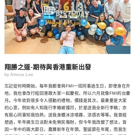
翔勝之道-期待與香港重新出發
by
Amous Lee
忘記從何時開始，每年我都會與
FMI
一班同事過生日，即使身在外
地，我也會改行程回港跟大家一起慶祝，所以六月就像
FMI
的台慶
月。今年收到很多令人感動的禮物，價錢是其次，最重要是大家
的心意，例如有人知我行李箱被撞凹，於是送我全新行李箱；亦
有窩心同事知我怕熱，送我身體冰涼噴霧、涼感衣等等。我曾經
想過，年年搞生日派對未免勞民傷財，但今年我改變了想法，皆
因一年中的兩大節日，農曆新年在年頭，聖誕節在年尾，而我生