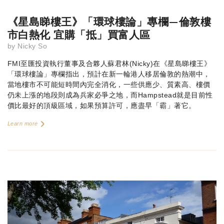
《星島睇樓王》「環球樓論」專欄—倫敦樓
市白熱化 宜購「抵」買富人區
by
Nicky So
FMI至匯投資執行董事及合夥人蘇君林(Nicky)在《星島睇樓王》
「環球樓論」專欄指出，預計在新一輪港人移居倫敦的熱潮中，
當地樓市不可能短時間內完全消化，一些供應少、質素高、樓價
仍未上漲的地段則成為兵家必爭之地，而Hampstead就是目前性
價比最好的頂級區域，如果預算許可，應盡早「霸」著它。
Learn more