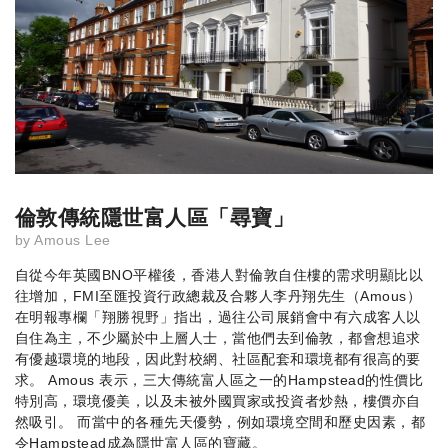
倫敦傳統隱世富人區「尋寶」
by
Amous Lee
自從今年英國BNO平權後，香港人對倫敦自住樓的需求明顯比以
往增加，FMI至匯投資行政總裁及合夥人李丹翔先生（Amous）
在明報專欄「翔勝視野」指出，過往公司展銷會中有六成客人以
自住為主，不少屬於中上層人士，當他們去到倫敦，都會想追求
有優越環境的地段，因此對校網、社區配套和環境都有很高的要
求。 Amous 表示，三大傳統富人區之一的Hampstead的性價比
特別高，環境優美，以及未被外國買家或投資者炒熱，樓價亦自
然吸引。 而當中的各種先天優勢，例如環境空間和歷史因素，都
令Hampstead成為隱世富人區的寶藏。