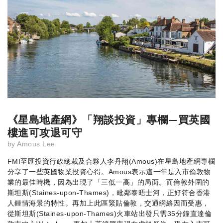
《星島地產網》「翔談投資」專欄—買英國
樓進可攻退可守
by
Amous Lee
FMI至匯投資行政總裁及合夥人李丹翔(Amous)在星島地產網專欄
分享了一些英國物業投資心得。Amous表示這一年是入市倫敦物
業的最佳時機，因為出現了「三低一高」的局面。而倫敦外圍的
斯坦斯(Staines-upon-Thames)，毗鄰泰晤士河，正好符合香港
人鍾情海景的特性。再加上此區緊貼倫敦，交通網絡因而受惠，
從斯坦斯(Staines-upon-Thames)火車站出發只需35分鐘直達倫