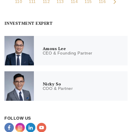
110
111
112
113
114
115
116
INVESTMENT EXPERT
Amous Lee
CEO & Founding Partner
Nicky So
COO & Partner
FOLLOW US