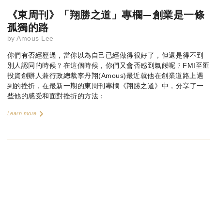
《東周刊》「翔勝之道」專欄—創業是一條
孤獨的路
by
Amous Lee
你們有否經歷過，當你以為自己已經做得很好了，但還是得不到
別人認同的時候﹖在這個時候，你們又會否感到氣餒呢﹖FMI至匯
投資創辦人兼行政總裁李丹翔(Amous)最近就他在創業道路上遇
到的挫折，在最新一期的東周刊專欄《翔勝之道》中，分享了一
些他的感受和面對挫折的方法：
Learn more