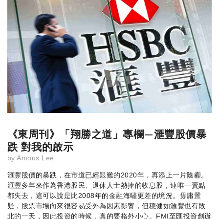
《東周刊》「翔勝之道」專欄—滙豐股價暴
跌 對我的啟示
by
Amous Lee
滙豐股價的暴跌，在市道已經艱難的2020年，再添上一片陰霾。
滙豐多年來作為香港股民、退休人士熱捧的收息股，連唯一賣點
都失去，這可以說是比2008年的金融海嘯更差的境況。毋庸置
疑，股票市場向來很容易受外為因素影響，但穩健如滙豐也有敗
北的一天，因此投資的時候，真的要格外小心。FMI至匯投資創辦