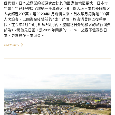
個暑假，日本旅遊業的復原速度比其他國家和地區更快，日本今
年頭半年已經迎接了超過一千萬遊客，
6
月份入境日本的外國旅客
人次超過
207
萬，是
2020
年
1
月疫情以來，首次單月錄得逾
200
萬
人次旅客，已回復至疫情前的
7
成；然而，旅客消費額回復得更
快，在今年
4
月至
6
月短短
3
個月內，整體訪日外籍旅客的旅行消費
額為
1.2
萬億元日圓，是
2019
年同期的
95.1%
，旅客不但喜歡日
本，更喜歡在日本消費。
Learn more