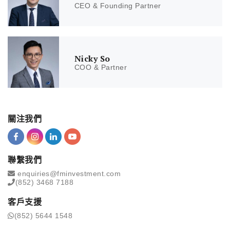
CEO & Founding Partner
Nicky So
COO & Partner
關注我們
聯繫我們
enquiries@fminvestment.com
(852) 3468 7188
客戶支援
(852) 5644 1548