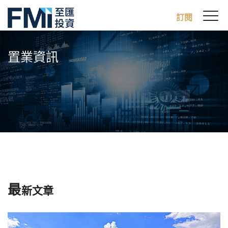
Sw
訂閱
FMI
M
Skip
to
置業資訊
main
content
最
新文章