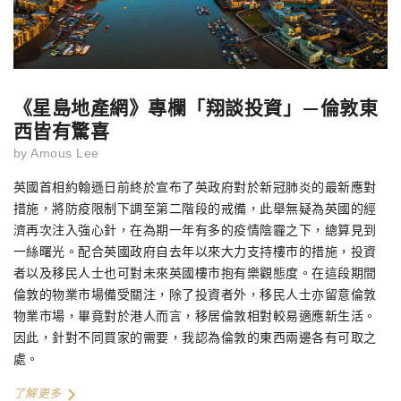
《星島地產網》專欄「翔談投資」—倫敦東
西皆有驚喜
by
Amous Lee
英國首相約翰遜日前終於宣布了英政府對於新冠肺炎的最新應對
措施，將防疫限制下調至第二階段的戒備，此舉無疑為英國的經
濟再次注入強心針，在為期一年有多的疫情陰霾之下，總算見到
一絲曙光。配合英國政府自去年以來大力支持樓市的措施，投資
者以及移民人士也可對未來英國樓市抱有樂觀態度。在這段期間
倫敦的物業市場備受關注，除了投資者外，移民人士亦留意倫敦
物業市場，畢竟對於港人而言，移居倫敦相對較易適應新生活。
因此，針對不同買家的需要，我認為倫敦的東西兩邊各有可取之
處。
了解更多